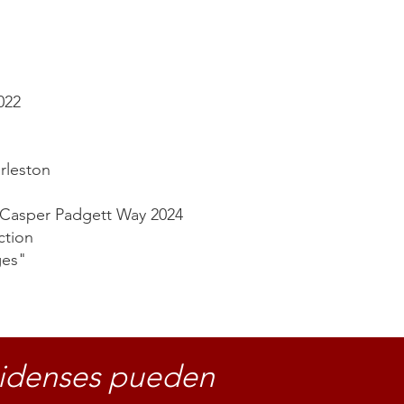
022
rleston
0 Casper Padgett Way 2024
ection
ges"
nidenses pueden