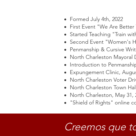
Formed July 4th, 2022
First Event "We Are Better
Started Teaching "Train wi
Second Event "Women's Hea
Penmanship & Cursive Wri
North Charleston Mayoral D
Introduction to Penmanship,
Expungement Clinic, August
​North Charleston Voter Dri
North Charleston Town Hall
North Charleston, May 31, 
"Shield of Rights" online c
Creemos que to