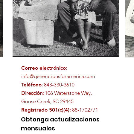
Correo electrónico
:
info@generationsforamerica.com
Teléfono
: 843-330-3610
Dirección:
106 Waterstone Way,
Goose Creek, SC 29445
Registrado 501(c)(4):
88-1702771
Obtenga actualizaciones
mensuales