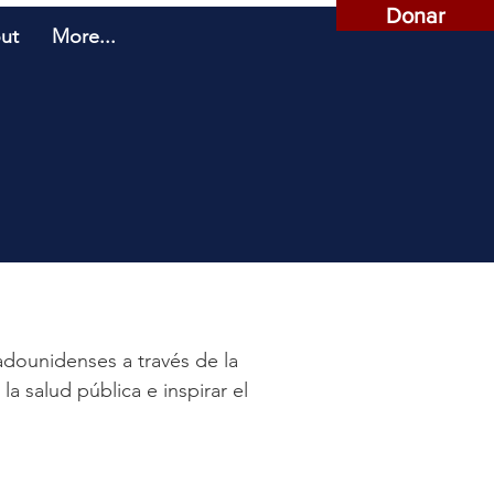
Donar
ut
More...
adounidenses a través de la
a salud pública e inspirar el