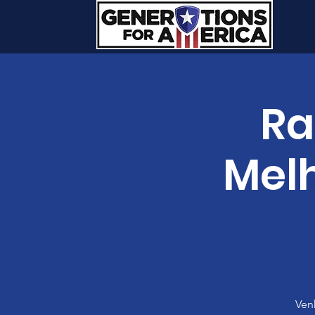
Ra
Mel
Ven