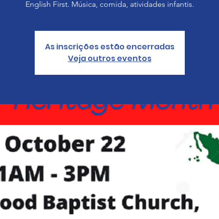
English First. Música, comida, atividades infantis.
As inscrições estão encerradas
Veja outros eventos