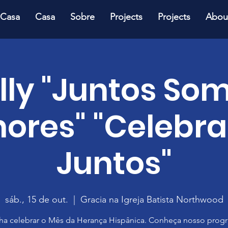
Casa
Casa
Sobre
Projects
Projects
Abou
lly "Juntos So
hores" "Celebr
Juntos"
sáb., 15 de out.
  |  
Gracia na Igreja Batista Northwood
ha celebrar o Mês da Herança Hispânica. Conheça nosso prog