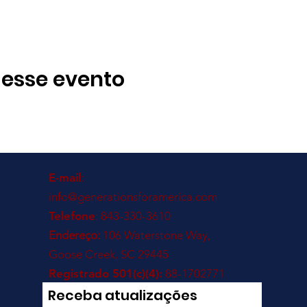
 esse evento
E-mail
:
info@generationsforamerica.com
Telefone
: 843-330-3610
Endereço:
106 Waterstone Way,
Goose Creek, SC 29445
Registrado 501(c)(4):
88-1702771
Receba atualizações