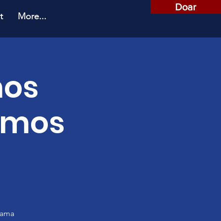
Doar
t
More...
mos
amos
rama