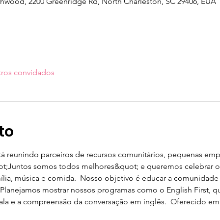
orthwood, 2200 Greenridge Rd, North Charleston, SC 29406, EUA
tros convidados
to
tá reunindo parceiros de recursos comunitários, pequenas empr
t;Juntos somos todos melhores&quot; e queremos celebrar o 
ília, música e comida.  Nosso objetivo é educar a comunidade
 Planejamos mostrar nossos programas como o English First, 
fala e a compreensão da conversação em inglês.  Oferecido em