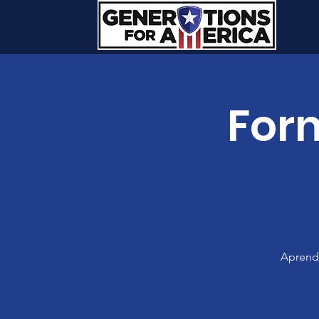
For
Aprenda