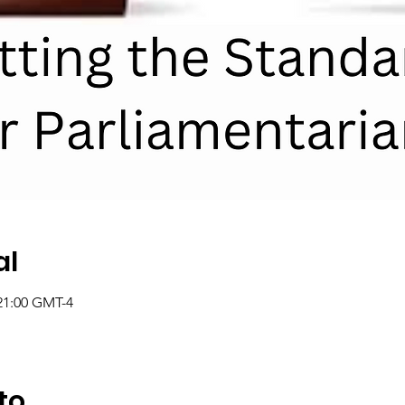
al
 21:00 GMT-4
to