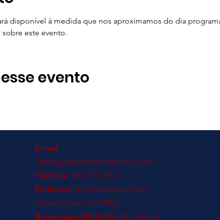
rá disponível à medida que nos aproximamos do dia programa
 sobre este evento.
 esse evento
E-mail
:
info@generationsforamerica.com
Telefone
: 843-330-3610
Endereço:
106 Waterstone Way,
Goose Creek, SC 29445
Registrado 501(c)(4):
88-1702771