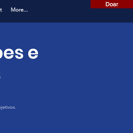
Doar
t
More...
es e
s
jetivos.