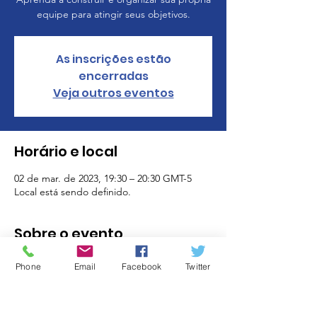
equipe para atingir seus objetivos.
As inscrições estão
encerradas
Veja outros eventos
Horário e local
02 de mar. de 2023, 19:30 – 20:30 GMT-5
Local está sendo definido.
Sobre o evento
A agenda do workshop estará disponível à 
Phone
Email
Facebook
Twitter
medida que nos aproximamos do dia 
programado do treinamento. Volte sempre 
para descobrir mais sobre este evento.