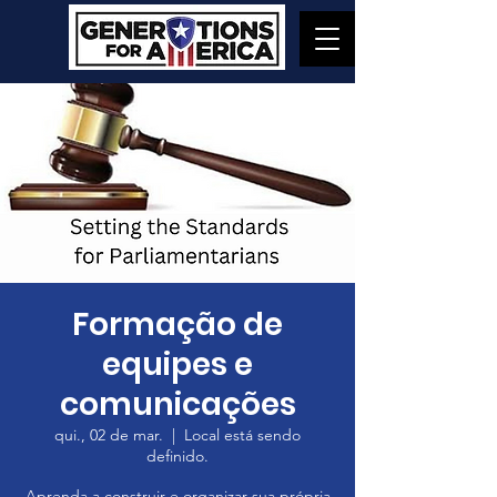
Formação de
equipes e
comunicações
qui., 02 de mar.
  |  
Local está sendo
definido.
Aprenda a construir e organizar sua própria